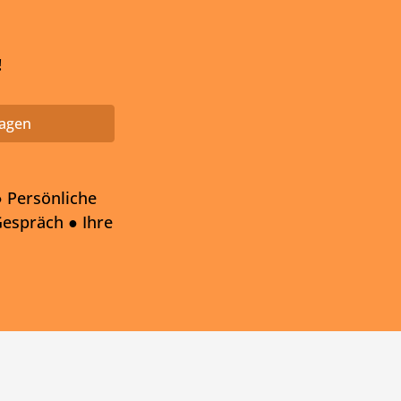
!
ragen
● Persönliche
espräch ● Ihre