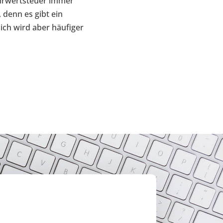
hrwertsteuer immer
 denn es gibt ein
ch wird aber häufiger