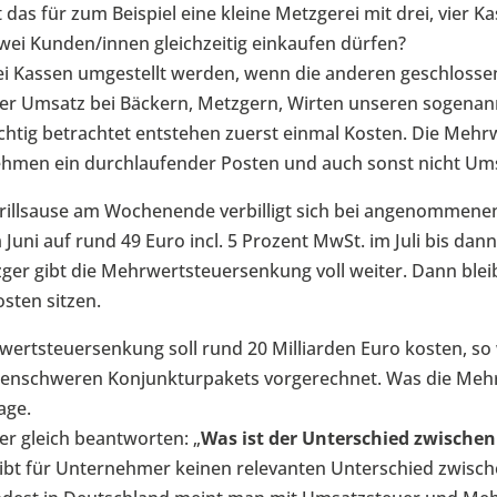
das für zum Beispiel eine kleine Metzgerei mit drei, vier 
wei Kunden/innen gleichzeitig einkaufen dürfen?
ei Kassen umgestellt werden, wenn die anderen geschloss
 der Umsatz bei Bäckern, Metzgern, Wirten unseren sogen
htig betrachtet entstehen zuerst einmal Kosten. Die Mehrw
ehmen ein durchlaufender Posten und auch sonst nicht Um
rillsause am Wochenende verbilligt sich bei angenommene
m Juni auf rund 49 Euro incl. 5 Prozent MwSt. im Juli bis d
er gibt die Mehrwertsteuersenkung voll weiter. Dann bleibt
sten sitzen.
ertsteuersenkung soll rund 20 Milliarden Euro kosten, so 
ardenschweren Konjunkturpakets vorgerechnet. Was die Me
age.
ier gleich beantworten: „
Was ist der
Unterschied zwische
gibt für Unternehmer keinen relevanten Unterschied zwis